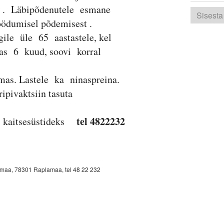
le . Läbipõdenutele esmane
dumisel põdemisest .
gile üle 65 aastastele, kel
das 6 kuud, soovi korral
mas. Lastele ka ninaspreina.
ripivaktsiin tasuta
tel 4822232
e kaitsesüstideks
amaa, 78301 Raplamaa, tel 48 22 232