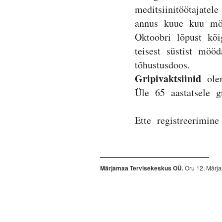
meditsiinitöötajate
annus kuue kuu möö
Oktoobri lõpust kõi
teisest süstist möö
tõhustusdoos.
Gripivaktsiinid
ole
Üle 65 aastatsele g
Ette registreerimin
Märjamaa Tervisekeskus OÜ.
Oru 12, Märj