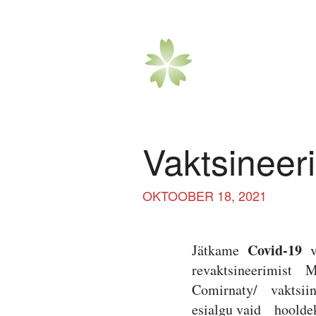
Vaktsineer
OKTOOBER 18, 2021
Covid-19
Jätkame
v
revaktsineerimist M
Comirnaty/ vaktsi
esialgu vaid hoold