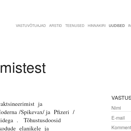
VASTUVÕTUAJAD
ARSTID
TEENUSED
HINNAKIRI
UUDISED
I
imistest
VASTU
aktsineerimist ja
oderna /Spikevax/ ja Pfizeri /
inidega . Tõhustusdoosid
ekodude elanikele ja