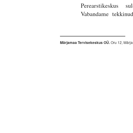
Perearstikeskus su
Vabandame tekkinud
Märjamaa Tervisekeskus OÜ.
Oru 12, Märj