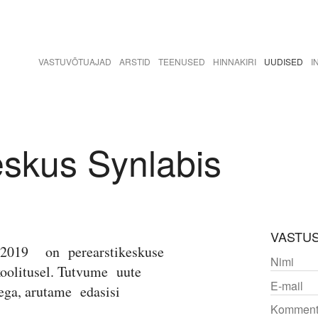
VASTUVÕTUAJAD
ARSTID
TEENUSED
HINNAKIRI
UUDISED
I
eskus Synlabis
VASTU
.2019 on perearstikeskuse
oolitusel. Tutvume uute
ega, arutame edasisi