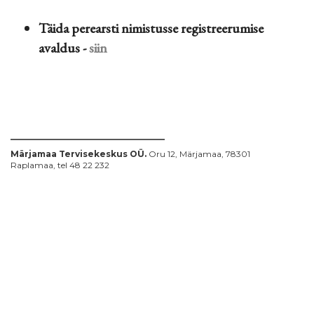
Täida perearsti nimistusse registreerumise
avaldus -
siin
Märjamaa Tervisekeskus OÜ.
Oru 12, Märjamaa, 78301
Raplamaa, tel 48 22 232